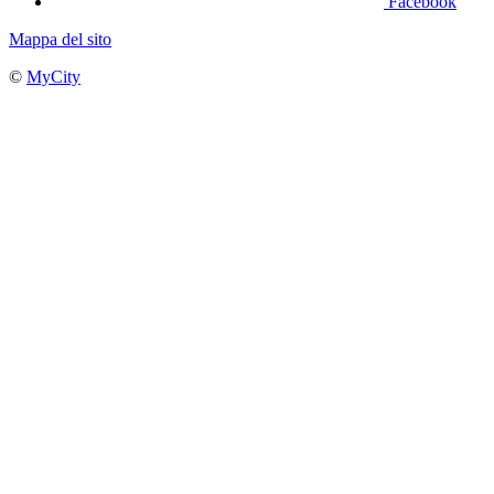
Facebook
Mappa del sito
©
MyCity