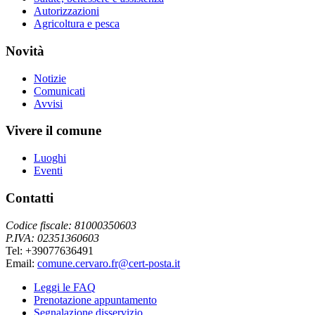
Autorizzazioni
Agricoltura e pesca
Novità
Notizie
Comunicati
Avvisi
Vivere il comune
Luoghi
Eventi
Contatti
Codice fiscale: 81000350603
P.IVA: 02351360603
Tel: +39077636491
Email:
comune.cervaro.fr@cert-posta.it
Leggi le FAQ
Prenotazione appuntamento
Segnalazione disservizio