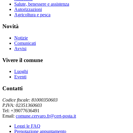
Salute, benessere e assistenza
Autorizzazioni
Agricoltura e pesca
Novità
Notizie
Comunicati
Avvisi
Vivere il comune
Luoghi
Eventi
Contatti
Codice fiscale: 81000350603
P.IVA: 02351360603
Tel: +39077636491
Email:
comune.cervaro.fr@cert-posta.it
Leggi le FAQ
Prenotazione appuntamento